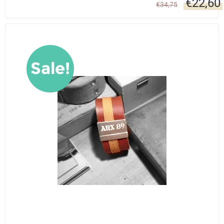
€
22,60
€
34,75