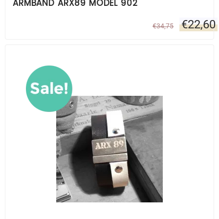
ARMBAND ARX89 MODEL 902
€
22,60
€
34,75