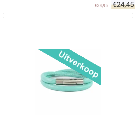
€
24,45
€
34,95