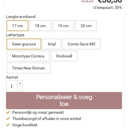
€
54,95
U bespaart: 30%
Lengte armband
17 cm
18 cm
19 cm
20 cm
Lettertype
Geen gravure
Arial
Comic Sans MS
Monotype Corsiva
Rockwell
Times New Roman
Aantal
+
-
Personaliseer & voeg
toe
Persoonlijk op maat gemaakt
Thuisbezorgd of afhalen in onze winkel
Hoge kwaliteit