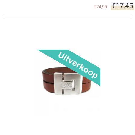
€
17,45
€
24,95