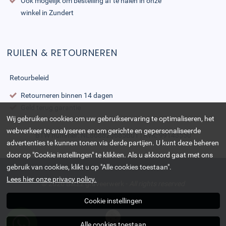
Ook mogelijk om bestelling af te halen in onze
winkel in Zundert
RUILEN & RETOURNEREN
Retourbeleid
Retourneren binnen 14 dagen
Geld terug garantie
Wij gebruiken cookies om uw gebruikservaring te optimaliseren, het
webverkeer te analyseren en om gerichte en gepersonaliseerde
BTW nummer: NL868823685B01 | KvK: 99143550
advertenties te kunnen tonen via derde partijen. U kunt deze beheren
door op "Cookie instellingen" te klikken. Als u akkoord gaat met ons
gebruik van cookies, klikt u op "Alle cookies toestaan".
Lees hier onze privacy policy.
© 2026
BlitZz graveerwerk
-
All rights reserved
Cookie instellingen
Alle cookies toestaan