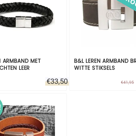
N ARMBAND MET
B&L LEREN ARMBAND B
CHTEN LEER
WITTE STIKSELS
€
33,50
€
41,95