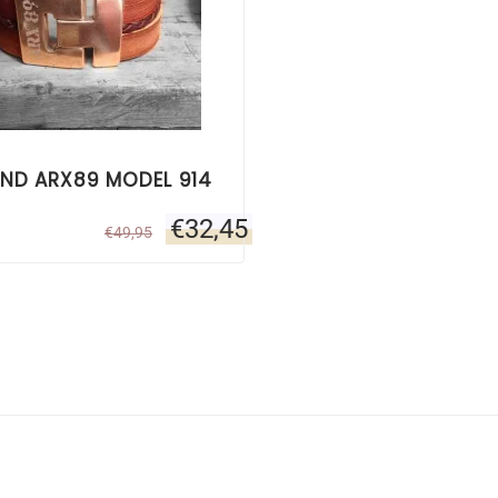
ND ARX89 MODEL 914
€
32,45
€
49,95