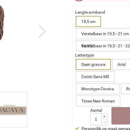
Lengte armband
19,5 cm
Verstelbaar in 19,5 - 21 cm
Verstelbaar in 19,5 - 21 - 22,5 cm (+ €4,95)
Lettertype
Geen gravure
Arial
Comic Sans MS
Monotype Corsiva
R
Times New Roman
Aantal
+
-
Persoonlijk op maat gema