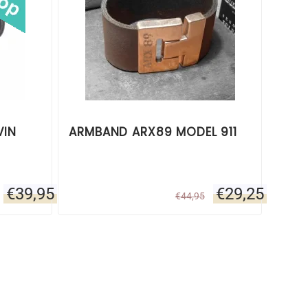
VIN
ARMBAND ARX89 MODEL 911
€
39,95
€
29,25
€
44,95