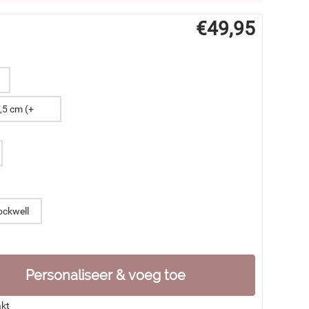
€
49,95
ockwell
Personaliseer & voeg toe
akt