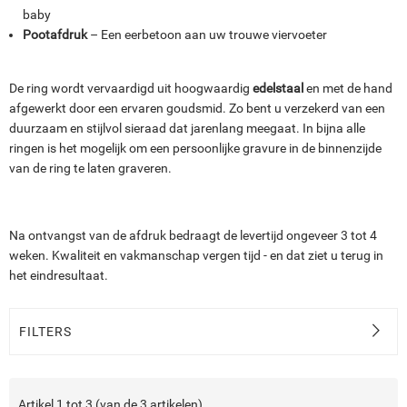
baby
Pootafdruk
– Een eerbetoon aan uw trouwe viervoeter
De ring wordt vervaardigd uit hoogwaardig
edelstaal
en met de hand
afgewerkt door een ervaren goudsmid. Zo bent u verzekerd van een
duurzaam en stijlvol sieraad dat jarenlang meegaat. In bijna alle
ringen is het mogelijk om een persoonlijke gravure in de binnenzijde
van de ring te laten graveren.
Na ontvangst van de afdruk bedraagt de levertijd ongeveer 3 tot 4
weken. Kwaliteit en vakmanschap vergen tijd - en dat ziet u terug in
het eindresultaat.
FILTERS
Artikel
1
tot
3
(van de
3
artikelen).