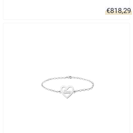
€
818,29