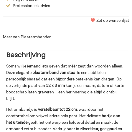
Professioneel advies
Zet op wensenlijst
Meer van Plaatarmbanden
Beschrijving
Soms wil je iemand iets geven dat méér zegt dan woorden alleen.
Deze elegante
plaatarmband van staal
is een subtiel en
persoonlijk sieraad dat een bijzondere betekenis kan dragen. Op
de verfijnde plaat van
52 x 3 mm
kun je een naam, datum of korte
boodschap laten graveren – een herinnering die altijd dichtbij
blijft.
Het armbandje is
verstelbaar tot 22 cm
, waardoor het
comfortabel om vrijwel iedere pols past. Het delicate
hartje aan
het uiteinde
geeft het ontwerp een liefdevol detail en maakt de
armband extra bijzonder. Verkrijgbaar in
zilverkleur, geelgoud en