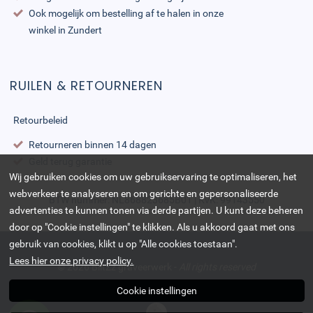
Ook mogelijk om bestelling af te halen in onze
winkel in Zundert
RUILEN & RETOURNEREN
Retourbeleid
Retourneren binnen 14 dagen
Geld terug garantie
Wij gebruiken cookies om uw gebruikservaring te optimaliseren, het
webverkeer te analyseren en om gerichte en gepersonaliseerde
BTW nummer: NL868823685B01 | KvK: 99143550
advertenties te kunnen tonen via derde partijen. U kunt deze beheren
door op "Cookie instellingen" te klikken. Als u akkoord gaat met ons
gebruik van cookies, klikt u op "Alle cookies toestaan".
Lees hier onze privacy policy.
© 2026
BlitZz graveerwerk
-
All rights reserved
Cookie instellingen