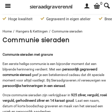
0
Hoge kwaliteit
Gegraveerd in eigen atelier
Bree
Home
/
Hangers & Kettingen
/
Communie sieraden
Communie sieraden
Communie sieraden met gravure
Een eerste heilige communie is een bijzonder moment dat een
blijvende herinnering verdient. Met een
persoonlijk gegraveerd
communie sieraad
geef je een betekenisvol cadeau dat dit speciale
moment voor altijd vastlegt. Bij Sieraadgraveren.nl vereeuwigen we
persoonlijke herinneringen in een sieraad
.
Onze communie sieraden zijn verkrijgbaar in
925 zilver, verguld, rosé
verguld, gerhodineerd zilver en 14 karaat goud
. Laat een naam,
datum of korte boodschap graveren en maak van het sieraad een
uniek en persoonlijk aandenken.