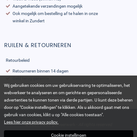
Aangetekende verzendingen mogelijk
Ook mogelijk om bestelling af te halen in onze
winkel in Zundert
RUILEN & RETOURNEREN
Retourbeleid
Retourneren binnen 14 dagen
Geld terug garantie
Wij gebruiken cookies om uw gebruikservaring te optimaliseren, het
webverkeer te analyseren en om gerichte en gepersonaliseerde
BTW nummer: NL868823685B01 | KvK: 99143550
advertenties te kunnen tonen via derde partijen. U kunt deze beheren
door op "Cookie instellingen" te klikken. Als u akkoord gaat met ons
gebruik van cookies, klikt u op "Alle cookies toestaan".
Lees hier onze privacy policy.
© 2026
BlitZz graveerwerk
-
All rights reserved
Cookie instellingen