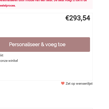
 personaliseren door middel van een tekst. De tekst voegt u toe in de
estelproces.
€
293,54
Personaliseer & voeg toe
akt
 onze winkel
Zet op wensenlijst