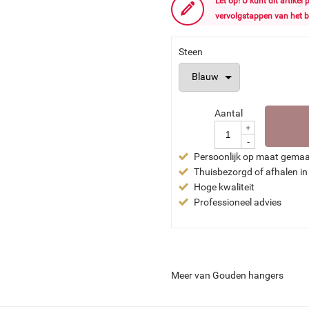
Let op! U kunt dit artikel
vervolgstappen van het b
Steen
Aantal
+
-
Persoonlijk op maat gema
Thuisbezorgd of afhalen in
Hoge kwaliteit
Professioneel advies
Meer van Gouden hangers