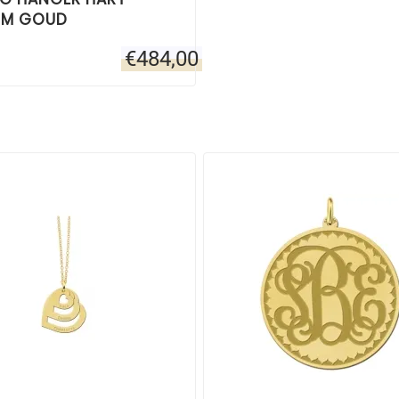
MM GOUD
€
484,00