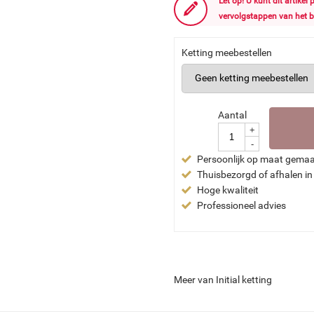
Let op! U kunt dit artikel
vervolgstappen van het b
Ketting meebestellen
Aantal
+
-
Persoonlijk op maat gema
Thuisbezorgd of afhalen in
Hoge kwaliteit
Professioneel advies
Meer van Initial ketting