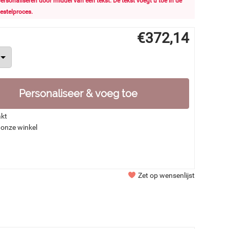
 personaliseren door middel van een tekst. De tekst voegt u toe in de
estelproces.
€
372,14
Personaliseer & voeg toe
akt
 onze winkel
Zet op wensenlijst