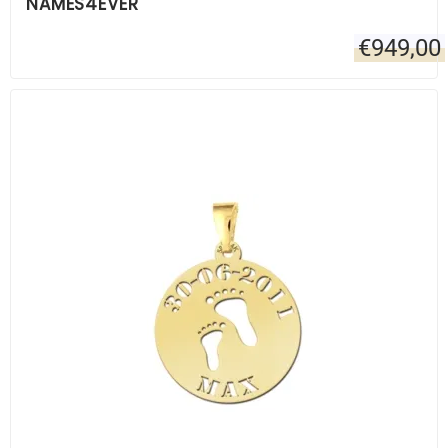
NAMES4EVER
€
949,00