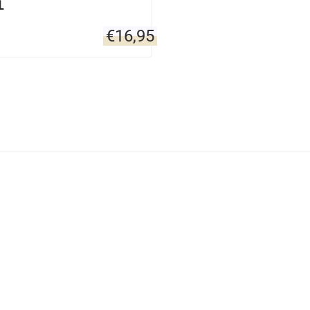
L
€
16,95