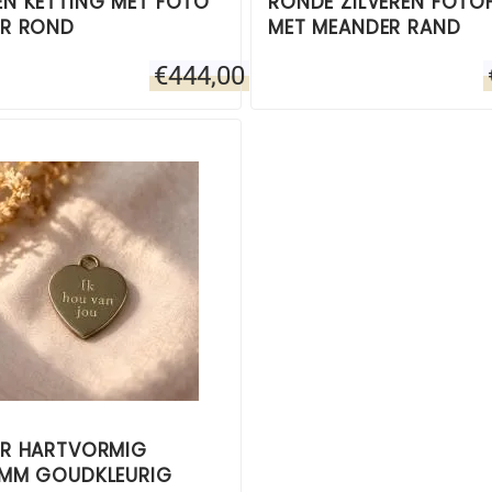
N KETTING MET FOTO
RONDE ZILVEREN FOT
R ROND
MET MEANDER RAND
€
444,00
R HARTVORMIG
MM GOUDKLEURIG