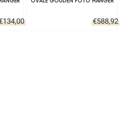
OHANGER
OVALE GOUDEN FOTO HANGER
€
134,00
€
588,92