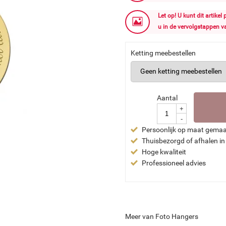
Let op! U kunt dit artike
u in de vervolgstappen v
Ketting meebestellen
Aantal
+
-
Persoonlijk op maat gema
Thuisbezorgd of afhalen in
Hoge kwaliteit
Professioneel advies
Meer van Foto Hangers