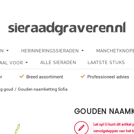
EN
HERINNERINGSSIERADEN
MANCHETKNOP
ALLE SIERADEN
LAATSTE STUKS
IAAL VOOR
er
Breed assortiment
Professioneel advies
ng goud
/
Gouden naamketting Sofia
GOUDEN NAAMK
Let op! U kunt dit artikel
vervolgstappen van het b