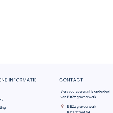
NE INFORMATIE
CONTACT
Sieraadgraveren.nl is onderdeel
van
BlitZz graveerwerk
ek
BlitZz graveerwerk
ting
Katerstraat 54