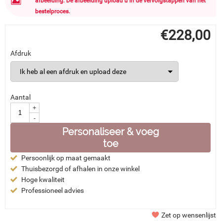
afbeelding. De afbeelding upload u in de vervolgstappen van het
bestelproces.
€
228,00
Afdruk
Aantal
+
-
Personaliseer & voeg
toe
Persoonlijk op maat gemaakt
Thuisbezorgd of afhalen in onze winkel
Hoge kwaliteit
Professioneel advies
Zet op wensenlijst