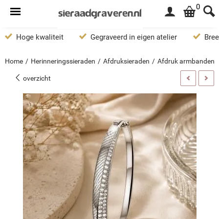
0
Hoge kwaliteit
Gegraveerd in eigen atelier
Bree
Home
/
Herinneringssieraden
/
Afdruksieraden
/
Afdruk armbanden
overzicht