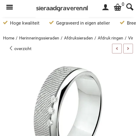
0
Hoge kwaliteit
Gegraveerd in eigen atelier
Bree
Home
/
Herinneringssieraden
/
Afdruksieraden
/
Afdruk ringen
/
Ving
overzicht