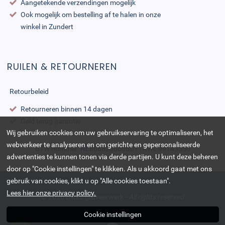
Aangetekende verzendingen mogelijk
Ook mogelijk om bestelling af te halen in onze
winkel in Zundert
RUILEN & RETOURNEREN
Retourbeleid
Retourneren binnen 14 dagen
Geld terug garantie
Wij gebruiken cookies om uw gebruikservaring te optimaliseren, het
webverkeer te analyseren en om gerichte en gepersonaliseerde
BTW nummer: NL868823685B01 | KvK: 99143550
advertenties te kunnen tonen via derde partijen. U kunt deze beheren
door op "Cookie instellingen" te klikken. Als u akkoord gaat met ons
gebruik van cookies, klikt u op "Alle cookies toestaan".
Lees hier onze privacy policy.
© 2026
BlitZz graveerwerk
-
All rights reserved
Cookie instellingen