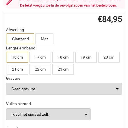
De tekst voegt u toe in de vervolgstappen van het bestelproces.
€
84,95
Afwerking
Glanzend
Mat
Lengte armband
16 cm
17 cm
18 cm
19 cm
20 cm
21 cm
22 cm
23 cm
Gravure
Vullen sieraad