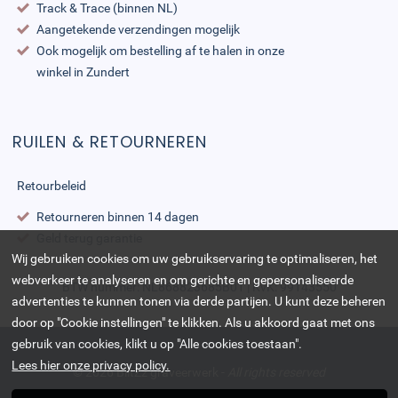
Track & Trace (binnen NL)
Aangetekende verzendingen mogelijk
Ook mogelijk om bestelling af te halen in onze
winkel in Zundert
RUILEN & RETOURNEREN
Retourbeleid
Retourneren binnen 14 dagen
Geld terug garantie
Wij gebruiken cookies om uw gebruikservaring te optimaliseren, het
webverkeer te analyseren en om gerichte en gepersonaliseerde
BTW nummer: NL868823685B01 | KvK: 99143550
advertenties te kunnen tonen via derde partijen. U kunt deze beheren
door op "Cookie instellingen" te klikken. Als u akkoord gaat met ons
gebruik van cookies, klikt u op "Alle cookies toestaan".
Lees hier onze privacy policy.
© 2026
BlitZz graveerwerk
-
All rights reserved