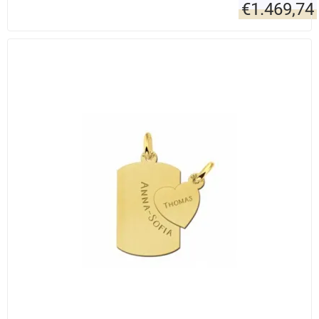
€
1.469,74