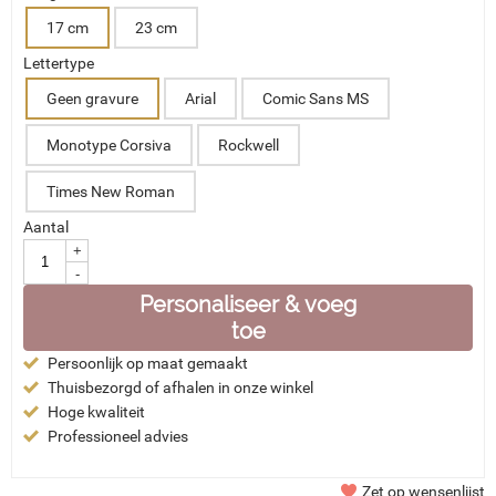
17 cm
23 cm
Lettertype
Geen gravure
Arial
Comic Sans MS
Monotype Corsiva
Rockwell
Times New Roman
Aantal
+
-
Personaliseer & voeg
toe
Persoonlijk op maat gemaakt
Thuisbezorgd of afhalen in onze winkel
Hoge kwaliteit
Professioneel advies
Zet op wensenlijst