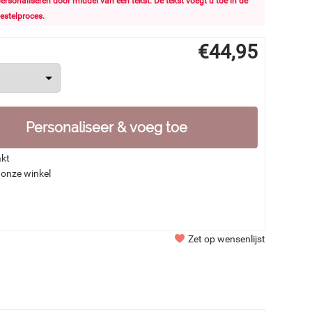
 personaliseren door middel van een tekst. De tekst voegt u toe in de
estelproces.
€
44,95
Personaliseer & voeg toe
akt
 onze winkel
Zet op wensenlijst