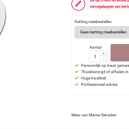
Let op! U kunt dit artikel
vervolgstappen van het b
Ketting meebestellen
Aantal
+
-
Persoonlijk op maat gema
Thuisbezorgd of afhalen in
Hoge kwaliteit
Professioneel advies
Meer van Mama Sieraden