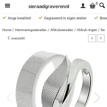
0
Hoge kwaliteit
Gegraveerd in eigen atelier
Bree
Home
/
Herinneringssieraden
/
Afdruksieraden
/
Afdruk ringen
/
Rela
overzicht