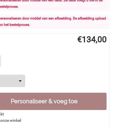
 personaliseren door middel van een tekst. De tekst voegt u toe in de
estelproces.
l personaliseren door middel van een afbeelding. De afbeelding upload
an het bestelproces.
€
134,00
Personaliseer & voeg toe
akt
 onze winkel