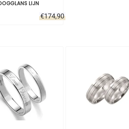
OOGGLANS LIJN
€
174,90