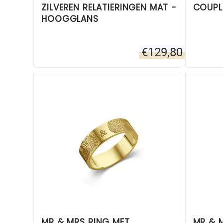
ZILVEREN RELATIERINGEN MAT -
COUPLE
HOOGGLANS
€
129,80
MR & MRS RING MET
MR & 