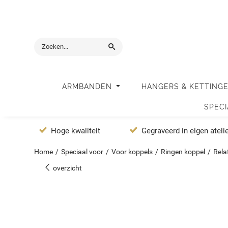
ARMBANDEN
HANGERS & KETTING
SPEC
Hoge kwaliteit
Gegraveerd in eigen ateli
Home
/
Speciaal voor
/
Voor koppels
/
Ringen koppel
/
Rela
overzicht