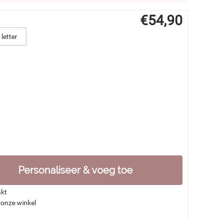
€
54,90
letter
Personaliseer & voeg toe
akt
 onze winkel